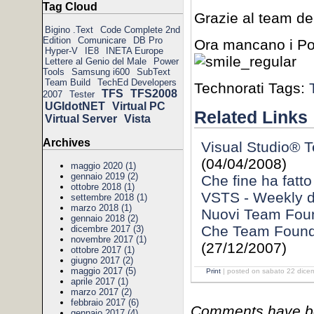
Tag Cloud
Grazie al team de
Bigino .Text
Code Complete 2nd
Edition
Comunicare
DB Pro
Ora mancano i Pow
Hyper-V
IE8
INETA Europe
Lettere al Genio del Male
Power
Tools
Samsung i600
SubText
Team Build
TechEd Developers
Technorati Tags:
TFS
TFS2008
2007
Tester
UGIdotNET
Virtual PC
Related Links
Virtual Server
Vista
Archives
Visual Studio® 
(04/04/2008)
maggio 2020 (1)
gennaio 2019 (2)
Che fine ha fatto
ottobre 2018 (1)
VSTS - Weekly d
settembre 2018 (1)
marzo 2018 (1)
Nuovi Team Foun
gennaio 2018 (2)
Che Team Founda
dicembre 2017 (3)
novembre 2017 (1)
(27/12/2007)
ottobre 2017 (1)
giugno 2017 (2)
maggio 2017 (5)
Print
| posted on sabato 22 dice
aprile 2017 (1)
marzo 2017 (2)
febbraio 2017 (6)
Comments have bee
gennaio 2017 (4)