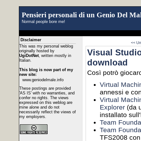
Pensieri personali di un Genio Del Mal
Normal people bore me!
Disclaimer
<< Un 
This was my personal weblog
Visual Studi
originally hosted by
UgiDotNet
, written mostly in
download
Italian.
This blog is now part of my
Così potrò giocarc
new site:
www.geniodelmale.info
Virtual Mach
These postings are provided
annessi e co
'AS IS' with no warranties, and
confer no rights. The views
Virtual Machi
expressed on this weblog are
Explorer
(da u
mine alone and do not
necessarily reflect the views of
installato sull
my employers.
Team Foundat
Team Foundat
TFS2008 con 