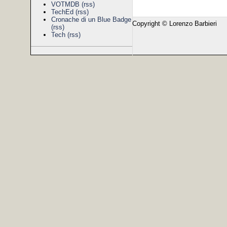
VOTMDB
(rss)
TechEd
(rss)
Cronache di un Blue Badge
Copyright © Lorenzo Barbieri
(rss)
Tech
(rss)