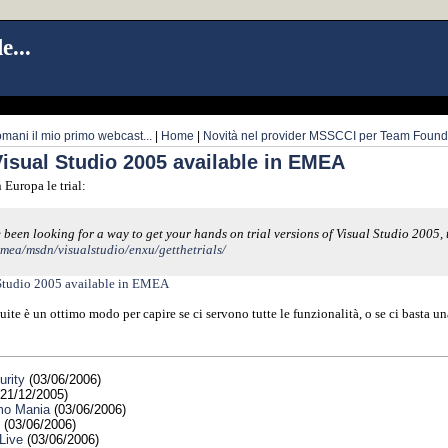
e...
mani il mio primo webcast...
|
Home
|
Novità nel provider MSSCCI per Team Founda
 Visual Studio 2005 available in EMEA
 Europa le trial:
 been looking for a way to get your hands on trial versions of Visual Studio 2005
mea/msdn/visualstudio/enxu/getthetrials/
l Studio 2005 available in EMEA
uite è un ottimo modo per capire se ci servono tutte le funzionalità, o se ci basta 
urity
(03/06/2006)
21/12/2005)
mo Mania
(03/06/2006)
(03/06/2006)
Live
(03/06/2006)