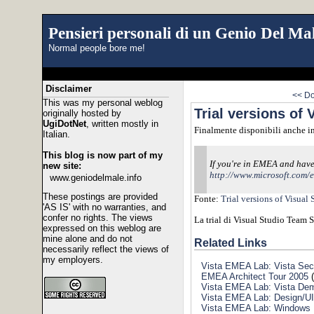
Pensieri personali di un Genio Del Mal
Normal people bore me!
Disclaimer
<< Do
This was my personal weblog
Trial versions of
originally hosted by
UgiDotNet
, written mostly in
Finalmente disponibili anche in
Italian.
This blog is now part of my
If you're in EMEA and have
new site:
http://www.microsoft.com/e
www.geniodelmale.info
These postings are provided
Fonte:
Trial versions of Visua
'AS IS' with no warranties, and
confer no rights. The views
La trial di Visual Studio Team S
expressed on this weblog are
mine alone and do not
Related Links
necessarily reflect the views of
my employers.
Vista EMEA Lab: Vista Sec
EMEA Architect Tour 2005
(
Vista EMEA Lab: Vista De
Vista EMEA Lab: Design/UI
Vista EMEA Lab: Windows 