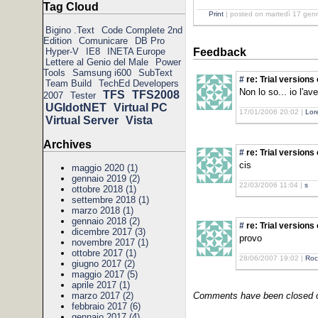
Tag Cloud
Print
| posted on martedì 17 gen
Bigino .Text
Code Complete 2nd
Edition
Comunicare
DB Pro
Hyper-V
IE8
INETA Europe
Feedback
Lettere al Genio del Male
Power
Tools
Samsung i600
SubText
#
re: Trial versions
Team Build
TechEd Developers
Non lo so... io l'a
TFS
TFS2008
2007
Tester
UGIdotNET
Virtual PC
17/01/2006 20:02 |
Lor
Virtual Server
Vista
Archives
#
re: Trial versions
cis
maggio 2020 (1)
gennaio 2019 (2)
22/03/2006 11:04 |
s
ottobre 2018 (1)
settembre 2018 (1)
marzo 2018 (1)
gennaio 2018 (2)
#
re: Trial versions
dicembre 2017 (3)
provo
novembre 2017 (1)
ottobre 2017 (1)
28/06/2007 19:02 |
Roc
giugno 2017 (2)
maggio 2017 (5)
aprile 2017 (1)
Comments have been closed on
marzo 2017 (2)
febbraio 2017 (6)
gennaio 2017 (4)