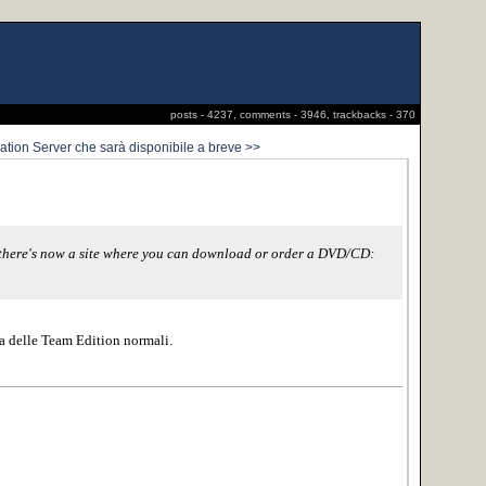
posts - 4237, comments - 3946, trackbacks - 370
tion Server che sarà disponibile a breve >>
, there's now a site where you can download or order a DVD/CD:
una delle Team Edition normali.