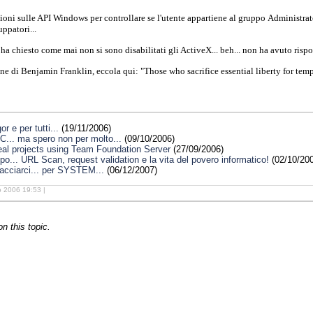
zioni sulle API Windows per controllare se l'utente appartiene al gruppo Administrat
uppatori...
a chiesto come mai non si sono disabilitati gli ActiveX... beh... non ha avuto rispos
one di Benjamin Franklin, eccola qui: "Those who sacrifice essential liberty for tempo
r e per tutti...
(19/11/2006)
AC... ma spero non per molto...
(09/10/2006)
al projects using Team Foundation Server
(27/09/2006)
ppo... URL Scan, request validation e la vita del povero informatico!
(02/10/20
acciarci... per SYSTEM...
(06/12/2007)
o 2006 19:53 |
 this topic.