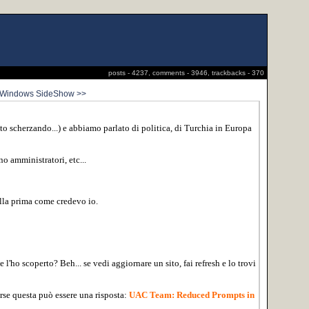
posts - 4237, comments - 3946, trackbacks - 370
 Windows SideShow >>
sto scherzando...) e abbiamo parlato di politica, di Turchia in Europa
o amministratori, etc...
ella prima come credevo io.
 l'ho scoperto? Beh... se vedi aggiornare un sito, fai refresh e lo trovi
orse questa può essere una risposta:
UAC Team: Reduced Prompts in