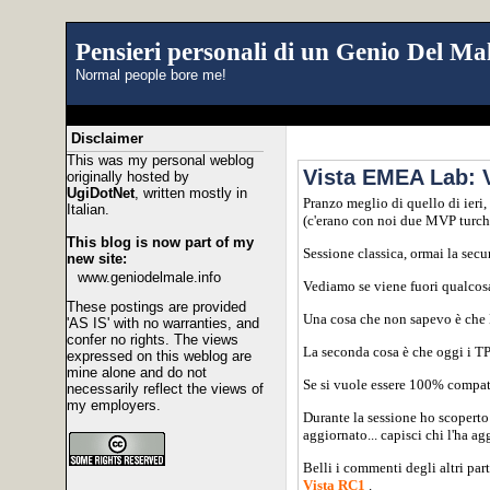
Pensieri personali di un Genio Del Mal
Normal people bore me!
Disclaimer
This was my personal weblog
Vista EMEA Lab: V
originally hosted by
UgiDotNet
, written mostly in
Pranzo meglio di quello di ieri,
Italian.
(c'erano con noi due MVP turchi 
This blog is now part of my
Sessione classica, ormai la secu
new site:
www.geniodelmale.info
Vediamo se viene fuori qualcosa
These postings are provided
Una cosa che non sapevo è che B
'AS IS' with no warranties, and
confer no rights. The views
La seconda cosa è che oggi i TP
expressed on this weblog are
mine alone and do not
Se si vuole essere 100% compatib
necessarily reflect the views of
my employers.
Durante la sessione ho scopert
aggiornato... capisci chi l'ha ag
Belli i commenti degli altri par
Vista RC1
.