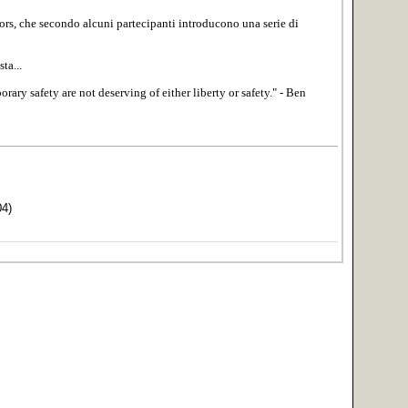
ors, che secondo alcuni partecipanti introducono una serie di
ta...
rary safety are not deserving of either liberty or safety." - Ben
04)