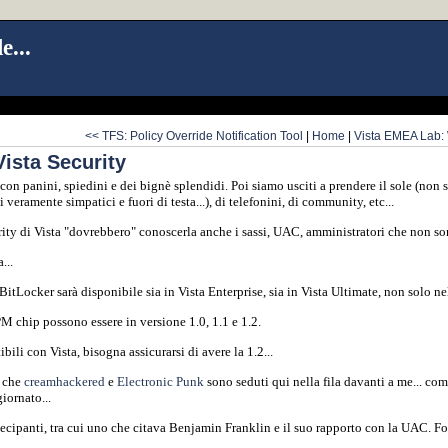
e...
<< TFS: Policy Override Notification Tool
|
Home
|
Vista EMEA Lab:
ista Security
 con panini, spiedini e dei bignè splendidi. Poi siamo usciti a prendere il sole (non 
veramente simpatici e fuori di testa...), di telefonini, di community, etc...
rity di Vista "dovrebbero" conoscerla anche i sassi, UAC, amministratori che non son
...
itLocker sarà disponibile sia in Vista Enterprise, sia in Vista Ultimate, non solo n
M chip possono essere in versione 1.0, 1.1 e 1.2.
ili con Vista, bisogna assicurarsi di avere la 1.2...
o che
creamhackered
e
Electronic Punk
sono seduti qui nella fila davanti a me... come
giornato...
tecipanti, tra cui uno che citava Benjamin Franklin e il suo rapporto con la UAC. F