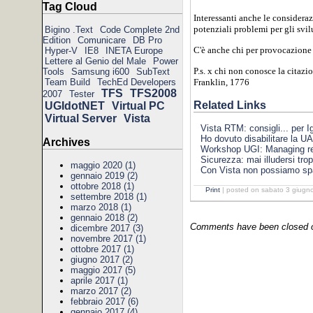
Tag Cloud
Interessanti anche le considera
potenziali problemi per gli svil
Bigino .Text
Code Complete 2nd
Edition
Comunicare
DB Pro
C'è anche chi per provocazione h
Hyper-V
IE8
INETA Europe
Lettere al Genio del Male
Power
P.s. x chi non conosce la citazi
Tools
Samsung i600
SubText
Franklin, 1776
Team Build
TechEd Developers
TFS
TFS2008
2007
Tester
Related Links
UGIdotNET
Virtual PC
Virtual Server
Vista
Vista RTM: consigli... per Igo
Ho dovuto disabilitare la U
Archives
Workshop UGI: Managing re
Sicurezza: mai illudersi tro
maggio 2020 (1)
Con Vista non possiamo sp
gennaio 2019 (2)
ottobre 2018 (1)
Print
| posted on sabato 3 giugn
settembre 2018 (1)
marzo 2018 (1)
gennaio 2018 (2)
Comments have been closed on
dicembre 2017 (3)
novembre 2017 (1)
ottobre 2017 (1)
giugno 2017 (2)
maggio 2017 (5)
aprile 2017 (1)
marzo 2017 (2)
febbraio 2017 (6)
gennaio 2017 (4)