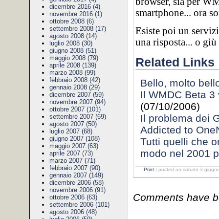
browser, sia per WM
dicembre 2016 (4)
smartphone... ora s
novembre 2016 (1)
ottobre 2008 (6)
settembre 2008 (17)
Esiste poi un serviz
agosto 2008 (14)
una risposta... o giù 
luglio 2008 (30)
giugno 2008 (51)
maggio 2008 (79)
Related Links
aprile 2008 (139)
marzo 2008 (99)
febbraio 2008 (42)
Bello, molto bell
gennaio 2008 (29)
Il WMDC Beta 3 
dicembre 2007 (59)
novembre 2007 (94)
(07/10/2006)
ottobre 2007 (101)
Il problema dei 
settembre 2007 (69)
agosto 2007 (50)
Addicted to One
luglio 2007 (68)
giugno 2007 (108)
Tutti quelli che 
maggio 2007 (63)
modo nel 2001 pe
aprile 2007 (73)
marzo 2007 (71)
febbraio 2007 (90)
Print
| posted on sabato 3 giugn
gennaio 2007 (149)
dicembre 2006 (58)
novembre 2006 (91)
Comments have bee
ottobre 2006 (63)
settembre 2006 (101)
agosto 2006 (48)