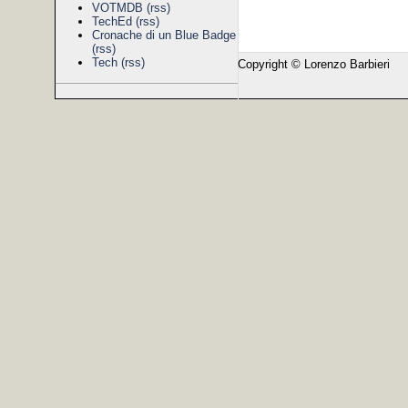
VOTMDB
(rss)
TechEd
(rss)
Cronache di un Blue Badge
(rss)
Tech
(rss)
Copyright © Lorenzo Barbieri