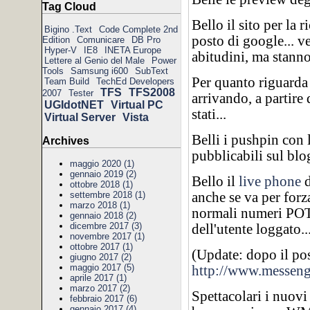
Tag Cloud
Bello il sito per la 
Bigino .Text
Code Complete 2nd
posto di google... v
Edition
Comunicare
DB Pro
Hyper-V
IE8
INETA Europe
abitudini, ma stann
Lettere al Genio del Male
Power
Tools
Samsung i600
SubText
Per quanto riguarda 
Team Build
TechEd Developers
TFS
TFS2008
2007
Tester
arrivando, a partire 
UGIdotNET
Virtual PC
stati...
Virtual Server
Vista
Belli i pushpin con 
Archives
pubblicabili sul blog
maggio 2020 (1)
gennaio 2019 (2)
Bello il
live phone
d
ottobre 2018 (1)
anche se va per for
settembre 2018 (1)
marzo 2018 (1)
normali numeri POTS
gennaio 2018 (2)
dicembre 2017 (3)
dell'utente loggato..
novembre 2017 (1)
ottobre 2017 (1)
(Update: dopo il pos
giugno 2017 (2)
maggio 2017 (5)
http://www.messeng
aprile 2017 (1)
marzo 2017 (2)
Spettacolari i nuovi
febbraio 2017 (6)
gennaio 2017 (4)