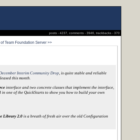
posts - 4237, comments - 3946, trackbacks - 370
l of Team Foundation Server >>
0 December Interim Community Drop
, is quite stable and reliable
leased this month.
rce
interface and two concrete classes that implement the interface,
 in one of the QuickStarts to show you how to build your own
e Library 2.0
is a breath of fresh air over the old Configuration