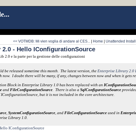
e...
<< VOTMDB: Mi vien voglia di andare al CES...
|
Home
|
Unattended Instal
y 2.0 - Hello IConfigurationSource
ib 2.0 e la parte per la gestione delle configurazioni
ld be released sometime this month. The latest version, the
Enterprise Library 2.
h now. I doubt there will be many, if any, changes between now and when it gets re
ion Block in Enterprise Library 1.0 has been replaced with an
IConfigurationSou
e
and
FileConfigurationSource
. There is also a
SqlConfigurationSource
provided
IConfigurationSource, but it is not included in the core architecture.
urce
,
SystemConfigurationSource
, and
FileConfigurationSource
used in
Enterpris
rise Library 1.0.
 Hello IConfigurationSource