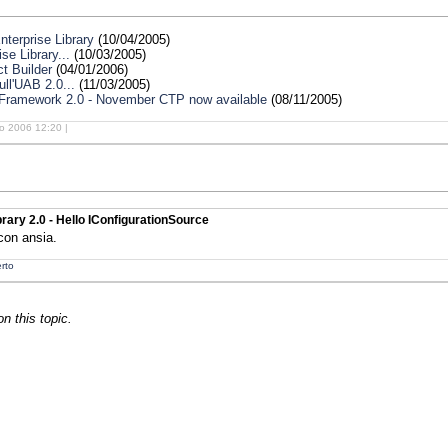
terprise Library
(10/04/2005)
e Library...
(10/03/2005)
ct Builder
(04/01/2006)
ll'UAB 2.0...
(11/03/2005)
T Framework 2.0 - November CTP now available
(08/11/2005)
o 2006 12:20 |
brary 2.0 - Hello IConfigurationSource
con ansia.
rto
 this topic.