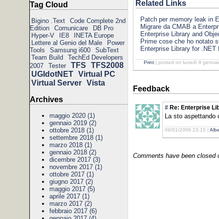
Related Links
Tag Cloud
Patch per memory leak in En
Bigino .Text
Code Complete 2nd
Migrare da CMAB a Enterpris
Edition
Comunicare
DB Pro
Enterprise Library and Obje
Hyper-V
IE8
INETA Europe
Prime cose che ho notato su
Lettere al Genio del Male
Power
Enterprise Library for .NE
Tools
Samsung i600
SubText
Team Build
TechEd Developers
Print
| posted on lunedì 9 gennai
TFS
TFS2008
2007
Tester
UGIdotNET
Virtual PC
Virtual Server
Vista
Feedback
Archives
#
Re: Enterprise Li
maggio 2020 (1)
La sto aspettando 
gennaio 2019 (2)
ottobre 2018 (1)
09/01/2006 23:15 |
Albe
settembre 2018 (1)
marzo 2018 (1)
gennaio 2018 (2)
Comments have been closed on
dicembre 2017 (3)
novembre 2017 (1)
ottobre 2017 (1)
giugno 2017 (2)
maggio 2017 (5)
aprile 2017 (1)
marzo 2017 (2)
febbraio 2017 (6)
gennaio 2017 (4)