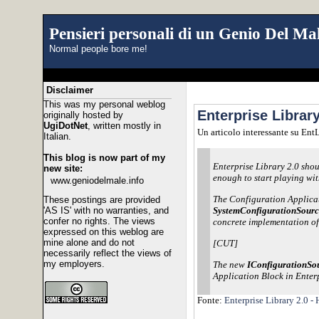
Pensieri personali di un Genio Del Mal
Normal people bore me!
Disclaimer
This was my personal weblog
Enterprise Librar
originally hosted by
UgiDotNet
, written mostly in
Un articolo interessante su EntL
Italian.
This blog is now part of my
Enterprise Library 2.0 shou
new site:
enough to start playing wit
www.geniodelmale.info
The Configuration Applicat
These postings are provided
'AS IS' with no warranties, and
SystemConfigurationSourc
confer no rights. The views
concrete implementation of 
expressed on this weblog are
mine alone and do not
[CUT]
necessarily reflect the views of
my employers.
The new
IConfigurationSo
Application Block in Enterp
Fonte:
Enterprise Library 2.0 -