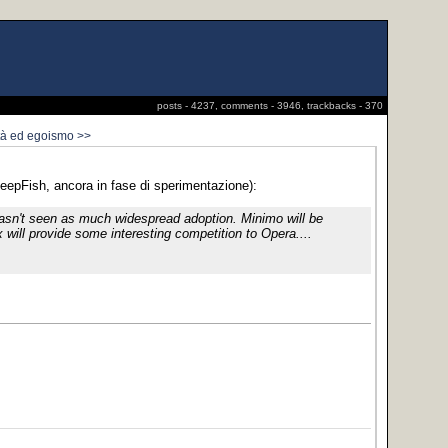
posts - 4237, comments - 3946, trackbacks - 370
tà ed egoismo >>
eepFish, ancora in fase di sperimentazione):
 hasn't seen as much widespread adoption. Minimo will be
x will provide some interesting competition to Opera....