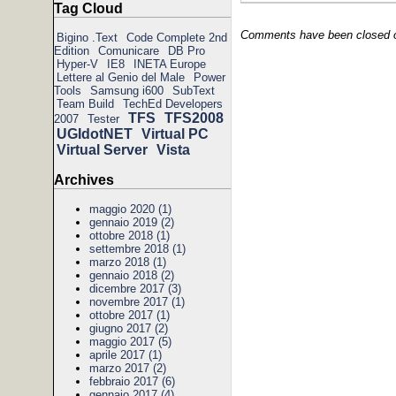
Tag Cloud
Comments have been closed on
Bigino .Text
Code Complete 2nd
Edition
Comunicare
DB Pro
Hyper-V
IE8
INETA Europe
Lettere al Genio del Male
Power
Tools
Samsung i600
SubText
Team Build
TechEd Developers
TFS
TFS2008
2007
Tester
UGIdotNET
Virtual PC
Virtual Server
Vista
Archives
maggio 2020 (1)
gennaio 2019 (2)
ottobre 2018 (1)
settembre 2018 (1)
marzo 2018 (1)
gennaio 2018 (2)
dicembre 2017 (3)
novembre 2017 (1)
ottobre 2017 (1)
giugno 2017 (2)
maggio 2017 (5)
aprile 2017 (1)
marzo 2017 (2)
febbraio 2017 (6)
gennaio 2017 (4)