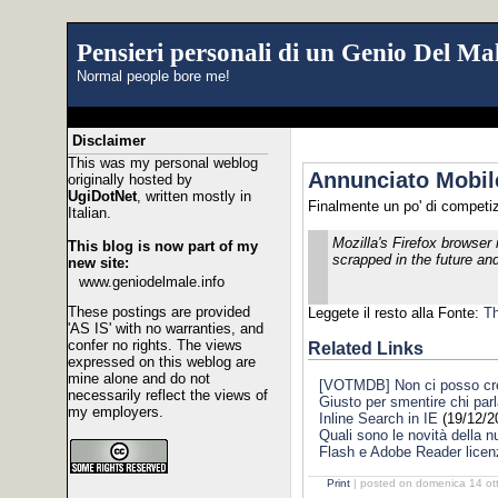
Pensieri personali di un Genio Del Mal
Normal people bore me!
Disclaimer
This was my personal weblog
Annunciato Mobile
originally hosted by
UgiDotNet
, written mostly in
Finalmente un po' di competi
Italian.
Mozilla's Firefox browser
This blog is now part of my
scrapped in the future and
new site:
www.geniodelmale.info
These postings are provided
Leggete il resto alla Fonte:
Th
'AS IS' with no warranties, and
confer no rights. The views
Related Links
expressed on this weblog are
mine alone and do not
[VOTMDB] Non ci posso cred
necessarily reflect the views of
Giusto per smentire chi par
my employers.
Inline Search in IE
(19/12/2
Quali sono le novità della
Flash e Adobe Reader lice
Print
| posted on domenica 14 ot