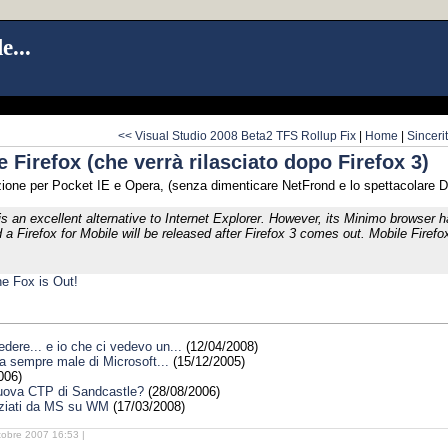
e...
<< Visual Studio 2008 Beta2 TFS Rollup Fix
|
Home
|
Sinceri
 Firefox (che verrà rilasciato dopo Firefox 3)
zione per Pocket IE e Opera, (senza dimenticare NetFrond e lo spettacolare D
 is an excellent alternative to Internet Explorer. However, its Minimo browser
 a Firefox for Mobile will be released after Firefox 3 comes out. Mobile Firefo
e Fox is Out!
ere... e io che ci vedevo un...
(12/04/2008)
la sempre male di Microsoft...
(15/12/2005)
006)
 nuova CTP di Sandcastle?
(28/08/2006)
nziati da MS su WM
(17/03/2008)
tobre 2007 16:53 |