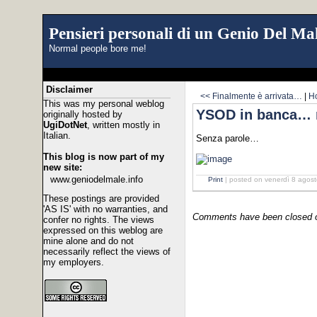
Pensieri personali di un Genio Del Mal
Normal people bore me!
Disclaimer
<< Finalmente è arrivata…
|
H
This was my personal weblog
YSOD in banca… n
originally hosted by
UgiDotNet
, written mostly in
Italian.
Senza parole…
This blog is now part of my
new site:
www.geniodelmale.info
Print
| posted on venerdì 8 agost
These postings are provided
'AS IS' with no warranties, and
Comments have been closed on
confer no rights. The views
expressed on this weblog are
mine alone and do not
necessarily reflect the views of
my employers.