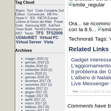
Tag Cloud
Bigino .Text
Code Complete 2nd
Edition
Comunicare
DB Pro
Hyper-V
IE8
INETA Europe
Lettere al Genio del Male
Power
Ora... se ricomin
Tools
Samsung i600
SubText
con la 8.5...
Team Build
TechEd Developers
TFS
TFS2008
2007
Tester
UGIdotNET
Virtual PC
Technorati Tags:
Virtual Server
Vista
Related Links
Archives
Gadget interessa
maggio 2020 (1)
gennaio 2019 (2)
L'aggiornamento
ottobre 2018 (1)
settembre 2018 (1)
Il problema dei 
marzo 2018 (1)
L'albero di Natale
gennaio 2018 (2)
dicembre 2017 (3)
Live Messenger
novembre 2017 (1)
ottobre 2017 (1)
Print
| posted on sabato 10 nove
giugno 2017 (2)
maggio 2017 (5)
aprile 2017 (1)
marzo 2017 (2)
Comments have bee
febbraio 2017 (6)
gennaio 2017 (4)