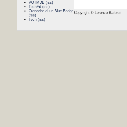
VOTMDB
(rss)
TechEd
(rss)
Cronache di un Blue Badge
Copyright © Lorenzo Barbieri
(rss)
Tech
(rss)