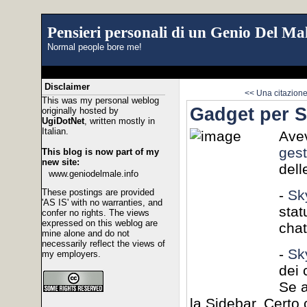
Pensieri personali di un Genio Del Mal
Normal people bore me!
Disclaimer
<< Una citazion
This was my personal weblog
Gadget per S
originally hosted by
UgiDotNet
, written mostly in
Italian.
Avev
gest
This blog is now part of my
new site:
dell
www.geniodelmale.info
These postings are provided
-
Sk
'AS IS' with no warranties, and
stat
confer no rights. The views
expressed on this weblog are
chat
mine alone and do not
necessarily reflect the views of
-
Sk
my employers.
dei 
Se a
la Sidebar. Certo 