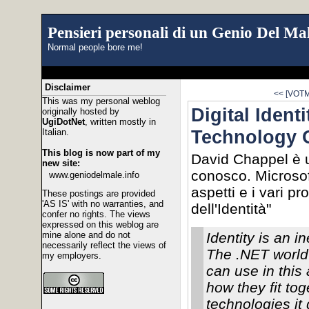
Pensieri personali di un Genio Del Mal
Normal people bore me!
Disclaimer
<< [VOTMD
This was my personal weblog
Digital Ident
originally hosted by
UgiDotNet
, written mostly in
Technology 
Italian.
This blog is now part of my
David Chappel è u
new site:
conosco. Microsoft
www.geniodelmale.info
aspetti e i vari pr
These postings are provided
'AS IS' with no warranties, and
dell'Identità"
confer no rights. The views
expressed on this weblog are
mine alone and do not
Identity is an i
necessarily reflect the views of
The .NET world 
my employers.
can use in this
how they fit to
technologies i