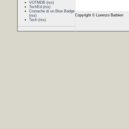
VOTMDB
(rss)
TechEd
(rss)
Cronache di un Blue Badge
Copyright © Lorenzo Barbieri
(rss)
Tech
(rss)