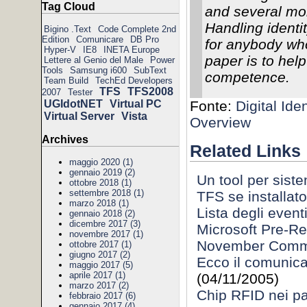
Tag Cloud
and several mo
Handling ident
Bigino .Text
Code Complete 2nd
Edition
Comunicare
DB Pro
for anybody who
Hyper-V
IE8
INETA Europe
paper is to help
Lettere al Genio del Male
Power
Tools
Samsung i600
SubText
competence.
Team Build
TechEd Developers
TFS
TFS2008
2007
Tester
Fonte:
Digital Ide
UGIdotNET
Virtual PC
Virtual Server
Vista
Overview
Archives
Related Links
maggio 2020 (1)
gennaio 2019 (2)
Un tool per siste
ottobre 2018 (1)
settembre 2018 (1)
TFS se installato
marzo 2018 (1)
Lista degli even
gennaio 2018 (2)
dicembre 2017 (3)
Microsoft Pre-R
novembre 2017 (1)
November Commu
ottobre 2017 (1)
giugno 2017 (2)
Ecco il comunicat
maggio 2017 (5)
aprile 2017 (1)
(04/11/2005)
marzo 2017 (2)
Chip RFID nei pa
febbraio 2017 (6)
gennaio 2017 (4)