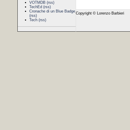
VOTMDB
(rss)
TechEd
(rss)
Cronache di un Blue Badge
Copyright © Lorenzo Barbieri
(rss)
Tech
(rss)