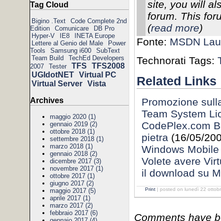
site, you will a
Tag Cloud
forum. This for
Bigino .Text
Code Complete 2nd
(
read more
)
Edition
Comunicare
DB Pro
Hyper-V
IE8
INETA Europe
Fonte:
MSDN Laun
Lettere al Genio del Male
Power
Tools
Samsung i600
SubText
Team Build
TechEd Developers
Technorati Tags:
TFS
TFS2008
2007
Tester
UGIdotNET
Virtual PC
Related Links
Virtual Server
Vista
Archives
Promozione sulla
Team System Lic
maggio 2020 (1)
CodePlex.com Bet
gennaio 2019 (2)
ottobre 2018 (1)
pietra
(16/05/200
settembre 2018 (1)
marzo 2018 (1)
Windows Mobile 
gennaio 2018 (2)
Volete avere Virtu
dicembre 2017 (3)
novembre 2017 (1)
il download su 
ottobre 2017 (1)
giugno 2017 (2)
Print
| posted on lunedì 22 ottob
maggio 2017 (5)
aprile 2017 (1)
marzo 2017 (2)
febbraio 2017 (6)
Comments have bee
gennaio 2017 (4)