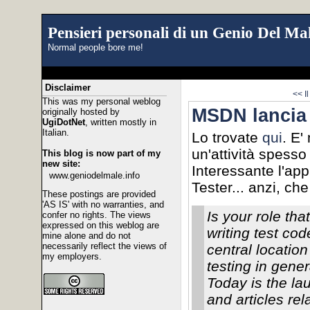
Pensieri personali di un Genio Del Mal
Normal people bore me!
Disclaimer
<< I
This was my personal weblog
MSDN lancia i
originally hosted by
UgiDotNet
, written mostly in
Italian.
Lo trovate
qui
. E'
un'attività spess
This blog is now part of my
new site:
Interessante l'app
www.geniodelmale.info
Tester... anzi, che
These postings are provided
'AS IS' with no warranties, and
Is your role th
confer no rights. The views
expressed on this weblog are
writing test co
mine alone and do not
necessarily reflect the views of
central locatio
my employers.
testing in gene
Today is the la
and articles rel