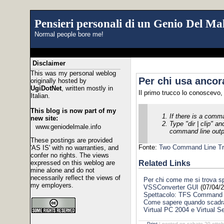
Pensieri personali di un Genio Del Mal
Normal people bore me!
Disclaimer
This was my personal weblog
Per chi usa anco
originally hosted by
UgiDotNet
, written mostly in
Il primo trucco lo conoscevo,
Italian.
This blog is now part of my
If there is a comm
new site:
Type "dir | clip" 
www.geniodelmale.info
command line output
These postings are provided
Fonte:
Two Command Line Tr
'AS IS' with no warranties, and
confer no rights. The views
Related Links
expressed on this weblog are
mine alone and do not
necessarily reflect the views of
Per chi come me si trova sp
my employers.
VSSConverter GUI
(07/04/2
Spettacolo: TFS Command 
Come sapere quando scadrà 
Virtual PC 2004 e Virtual S
Print
| posted on sabato 20 ottob