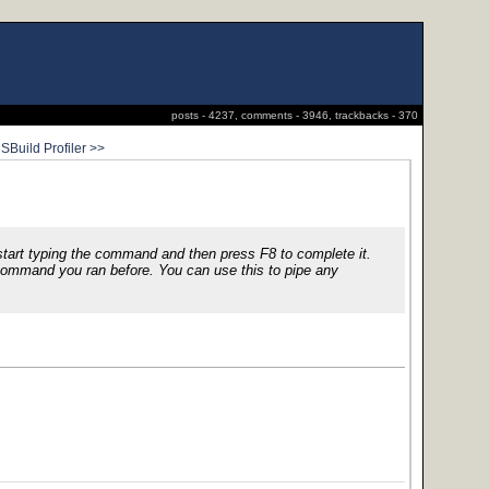
posts - 4237, comments - 3946, trackbacks - 370
SBuild Profiler >>
n start typing the command and then press F8 to complete it.
r command you ran before. You can use this to pipe any