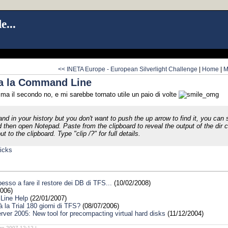
e...
<< INETA Europe - European Silverlight Challenge
|
Home
|
M
ra la Command Line
 ma il secondo no, e mi sarebbe tornato utile un paio di volte
and in your history but you don't want to push the up arrow to find it, you ca
and then open Notepad. Paste from the clipboard to reveal the output of the di
 to the clipboard. Type "clip /?" for full details.
icks
esso a fare il restore dei DB di TFS...
(10/02/2008)
006)
Line Help
(22/01/2007)
la Trial 180 giorni di TFS?
(08/07/2006)
erver 2005: New tool for precompacting virtual hard disks
(11/12/2004)
re 2007 12:12 |