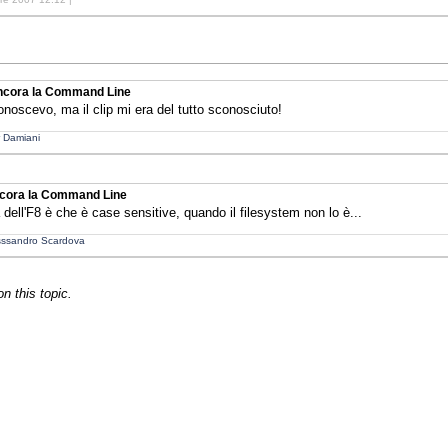
ancora la Command Line
conoscevo, ma il clip mi era del tutto sconosciuto!
r Damiani
ancora la Command Line
 dell'F8 è che è case sensitive, quando il filesystem non lo è...
sssandro Scardova
 this topic.