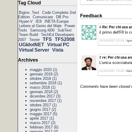
Tag Cloud
Bigino .Text
Code Complete 2nd
Feedback
Edition
Comunicare
DB Pro
Hyper-V
IE8
INETA Europe
Lettere al Genio del Male
Power
#
Re: Per chi usa 
Tools
Samsung i600
SubText
il primo dell'F8 lo 
Team Build
TechEd Developers
TFS
TFS2008
2007
Tester
20/10/2007 23:04 |
Igo
UGIdotNET
Virtual PC
Virtual Server
Vista
#
re: Per chi usa 
Archives
L'unica scocciatura
maggio 2020 (1)
21/10/2007 13:40 |
Ale
gennaio 2019 (2)
ottobre 2018 (1)
settembre 2018 (1)
Comments have been closed on
marzo 2018 (1)
gennaio 2018 (2)
dicembre 2017 (3)
novembre 2017 (1)
ottobre 2017 (1)
giugno 2017 (2)
maggio 2017 (5)
aprile 2017 (1)
marzo 2017 (2)
febbraio 2017 (6)
gennaio 2017 (4)