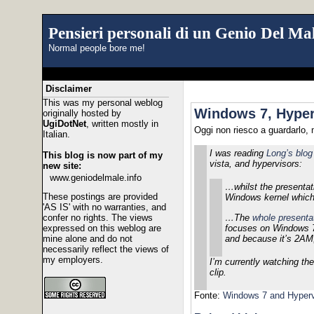
Pensieri personali di un Genio Del Mal
Normal people bore me!
Disclaimer
This was my personal weblog
Windows 7, Hyperv
originally hosted by
UgiDotNet
, written mostly in
Oggi non riesco a guardarlo,
Italian.
I was reading
Long’s blog
This blog is now part of my
vista, and hypervisors:
new site:
www.geniodelmale.info
…whilst the presentati
These postings are provided
Windows kernel which 
'AS IS' with no warranties, and
confer no rights. The views
…The
whole present
expressed on this weblog are
focuses on Windows 7 
mine alone and do not
and because it’s 2AM, I
necessarily reflect the views of
my employers.
I’m currently watching th
clip.
Fonte:
Windows 7 and Hyperv