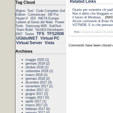
Related Links
Tag Cloud
Giusto per smentire chi par
Bigino .Text
Code Complete 2nd
Non è detto che bloggare vi 
Edition
Comunicare
DB Pro
il futuro di Windows...
(09/0
Hyper-V
IE8
INETA Europe
Alcuni commenti di Brian Ha
Lettere al Genio del Male
Power
VOTMDB: E io che pensavo ch
Tools
Samsung i600
SubText
Team Build
TechEd Developers
Print
| posted on sabato 20 ottob
TFS
TFS2008
2007
Tester
UGIdotNET
Virtual PC
Virtual Server
Vista
Comments have been closed on
Archives
maggio 2020 (1)
gennaio 2019 (2)
ottobre 2018 (1)
settembre 2018 (1)
marzo 2018 (1)
gennaio 2018 (2)
dicembre 2017 (3)
novembre 2017 (1)
ottobre 2017 (1)
giugno 2017 (2)
maggio 2017 (5)
aprile 2017 (1)
marzo 2017 (2)
febbraio 2017 (6)
gennaio 2017 (4)