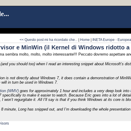
e...
<< Questo post mi ha ricordato che...
|
Home
|
INETA Europe - European
isor e MinWin (il Kernel di Windows ridotto a
 ma sembra molto, molto, molto interessante!!! Peccato dovremo aspettare an
(and you should too) when I read an interesting snippet about Microsoft’s di
on is not directly about Windows 7, it does contain a demonstration of MinWin 
will in turn be used in Windows 7.
ation (WMV)
goes for approximately 1 hour and includes a very deep look into
specifically to make it easier to watch. Because Eric goes into a lot of detai
 won’t regurgitate it. All I’ll say is that if you think Windows at its core is bl
e 8 minute, Long has snipped out, and I’m downloading the whole presentation 
isors