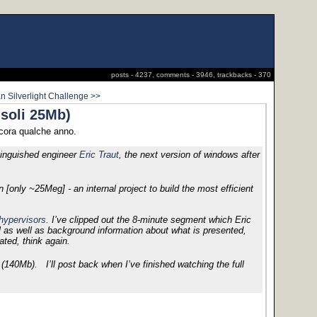
posts - 4237, comments - 3946, trackbacks - 370
 Silverlight Challenge >>
 soli 25Mb)
cora qualche anno.
stinguished engineer
Eric Traut
, the next version of windows after
[only ~25Meg] - an internal project to build the most efficient
hypervisors
. I’ve clipped out the 8-minute segment which Eric
l as well as background information about what is presented,
oated, think again.
(140Mb). I’ll post back when I’ve finished watching the full