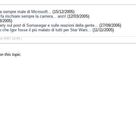
la sempre male di Microsoft...
(15/12/2005)
fa rischiare sempre la carriera... anzi!
(12/03/2005)
3/2005)
rry sul post di Somasegar e sulle reazioni della gente...
(27/09/2006)
e Igor fosse il più malato di tutti per Star Wars...
(11/11/2005)
re 2007 12:06 |
 this topic.