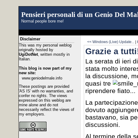
Pensieri personali di un Genio Del Mal
Normal people bore me!
Disclaimer
<< Windows (Live) Update...
|
This was my personal weblog
Grazie a tutti
originally hosted by
UgiDotNet
, written mostly in
Italian.
La serata di ieri d
stata molto inte
This blog is now part of my
new site:
la discussione, mo
www.geniodelmale.info
quasi tre
These postings are provided
riprendere fiato...
'AS IS' with no warranties, and
confer no rights. The views
expressed on this weblog are
La partecipazione
mine alone and do not
dovuto aggiungere
necessarily reflect the views of
my employers.
bastavano, sia pe
discussioni.
Al termine della s