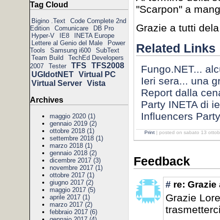
Tag Cloud
"Scarpon" a mangia
Bigino .Text
Code Complete 2nd
Grazie a tutti del
Edition
Comunicare
DB Pro
Hyper-V
IE8
INETA Europe
Lettere al Genio del Male
Power
Related Links
Tools
Samsung i600
SubText
Team Build
TechEd Developers
TFS
TFS2008
2007
Tester
Fungo.NET... alcu
UGIdotNET
Virtual PC
Ieri sera... una 
Virtual Server
Vista
Report dalla cen
Archives
Party INETA di ie
Influencers Part
maggio 2020 (1)
gennaio 2019 (2)
ottobre 2018 (1)
Print
| posted on sabato 13 ottob
settembre 2018 (1)
marzo 2018 (1)
gennaio 2018 (2)
Feedback
dicembre 2017 (3)
novembre 2017 (1)
ottobre 2017 (1)
giugno 2017 (2)
#
re: Grazie a
maggio 2017 (5)
Grazie Lore
aprile 2017 (1)
marzo 2017 (2)
trasmetterci
febbraio 2017 (6)
gennaio 2017 (4)