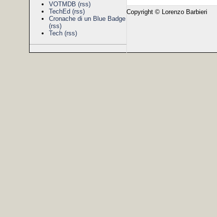
VOTMDB
(rss)
TechEd
(rss)
Copyright © Lorenzo Barbieri
Cronache di un Blue Badge
(rss)
Tech
(rss)