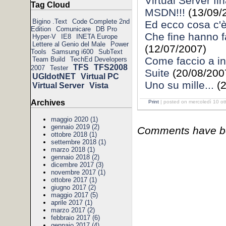
Virtual Server fi
Tag Cloud
MSDN!!!
(13/09/
Bigino .Text
Code Complete 2nd
Ed ecco cosa c'è 
Edition
Comunicare
DB Pro
Che fine hanno f
Hyper-V
IE8
INETA Europe
Lettere al Genio del Male
Power
(12/07/2007)
Tools
Samsung i600
SubText
Come faccio a in
Team Build
TechEd Developers
TFS
TFS2008
2007
Tester
Suite
(20/08/200
UGIdotNET
Virtual PC
Uno su mille...
(2
Virtual Server
Vista
Archives
Print
| posted on mercoledì 10 ot
maggio 2020 (1)
gennaio 2019 (2)
Comments have bee
ottobre 2018 (1)
settembre 2018 (1)
marzo 2018 (1)
gennaio 2018 (2)
dicembre 2017 (3)
novembre 2017 (1)
ottobre 2017 (1)
giugno 2017 (2)
maggio 2017 (5)
aprile 2017 (1)
marzo 2017 (2)
febbraio 2017 (6)
gennaio 2017 (4)