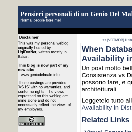
Pensieri personali di un Genio Del Mal
Normal people bore me!
Disclaimer
<< [VOTMDB] Il sito p
This was my personal weblog
When Databas
originally hosted by
UgiDotNet
, written mostly in
Availability 
Italian.
This blog is now part of my
Un post molto bel
new site:
Consistenza vs Disp
www.geniodelmale.info
possono fare, e qu
These postings are provided
'AS IS' with no warranties, and
architetturali.
confer no rights. The views
expressed on this weblog are
Leggetelo tutto al
mine alone and do not
necessarily reflect the views of
Availability in Di
my employers.
Related Links