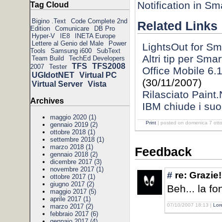
Notification in S
Tag Cloud
Bigino .Text
Code Complete 2nd
Related Links
Edition
Comunicare
DB Pro
Hyper-V
IE8
INETA Europe
Lettere al Genio del Male
Power
LightsOut for S
Tools
Samsung i600
SubText
Altri tip per Sma
Team Build
TechEd Developers
TFS
TFS2008
2007
Tester
Office Mobile 6.1
UGIdotNET
Virtual PC
(30/11/2007)
Virtual Server
Vista
Rilasciato Paint
Archives
IBM chiude i suoi
maggio 2020 (1)
Print
| posted on domenica 7 ott
gennaio 2019 (2)
ottobre 2018 (1)
settembre 2018 (1)
marzo 2018 (1)
Feedback
gennaio 2018 (2)
dicembre 2017 (3)
novembre 2017 (1)
#
re: Grazie
ottobre 2017 (1)
giugno 2017 (2)
Beh... la fo
maggio 2017 (5)
aprile 2017 (1)
07/10/2007 18:13 |
Lor
marzo 2017 (2)
febbraio 2017 (6)
gennaio 2017 (4)