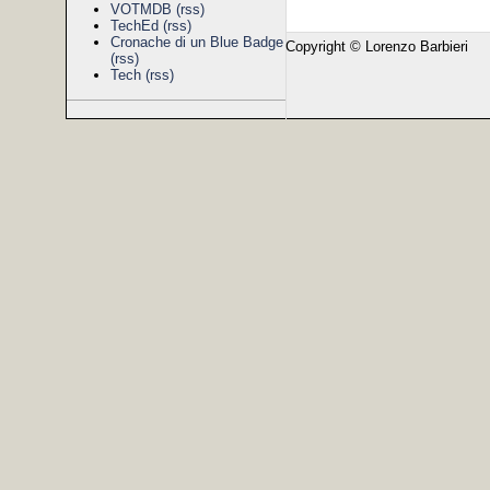
VOTMDB
(rss)
TechEd
(rss)
Cronache di un Blue Badge
Copyright © Lorenzo Barbieri
(rss)
Tech
(rss)