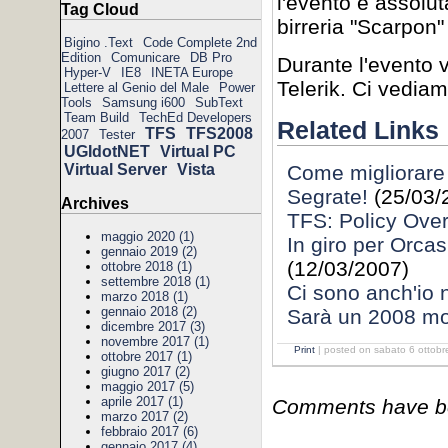
l'evento è assolut
Tag Cloud
birreria "Scarpon"
Bigino .Text
Code Complete 2nd
Edition
Comunicare
DB Pro
Durante l'evento v
Hyper-V
IE8
INETA Europe
Telerik. Ci vediamo
Lettere al Genio del Male
Power
Tools
Samsung i600
SubText
Team Build
TechEd Developers
Related Links
TFS
TFS2008
2007
Tester
UGIdotNET
Virtual PC
Virtual Server
Vista
Come migliorare 
Segrate!
(25/03/
Archives
TFS: Policy Overr
maggio 2020 (1)
In giro per Orcas.
gennaio 2019 (2)
(12/03/2007)
ottobre 2018 (1)
settembre 2018 (1)
Ci sono anch'io 
marzo 2018 (1)
gennaio 2018 (2)
Sarà un 2008 mol
dicembre 2017 (3)
novembre 2017 (1)
Print
| posted on sabato 6 ottobr
ottobre 2017 (1)
giugno 2017 (2)
maggio 2017 (5)
aprile 2017 (1)
Comments have bee
marzo 2017 (2)
febbraio 2017 (6)
gennaio 2017 (4)