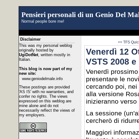
Pensieri personali di un Genio Del Mal
Normal people bore me!
Disclaimer
<< TFS Quic
This was my personal weblog
Venerdì 12 Ot
originally hosted by
UgiDotNet
, written mostly in
VSTS 2008 e 
Italian.
This blog is now part of my
Venerdì prossimo 
new site:
presentare le nov
www.geniodelmale.info
cercando poi, nei 
These postings are provided
'AS IS' with no warranties, and
alla versione Rosa
confer no rights. The views
inizieranno verso 
expressed on this weblog are
mine alone and do not
necessarily reflect the views of
La sessione (un'a
my employers.
cercherò di ridurr
Maggiori informaz