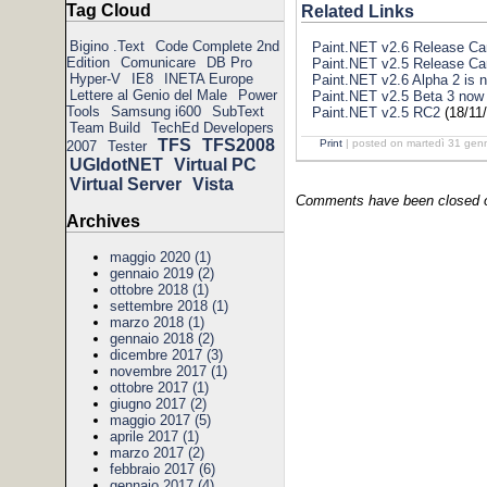
Tag Cloud
Related Links
Bigino .Text
Code Complete 2nd
Paint.NET v2.6 Release Can
Edition
Comunicare
DB Pro
Paint.NET v2.5 Release Ca
Hyper-V
IE8
INETA Europe
Paint.NET v2.6 Alpha 2 is n
Lettere al Genio del Male
Power
Paint.NET v2.5 Beta 3 now 
Tools
Samsung i600
SubText
Paint.NET v2.5 RC2
(18/11
Team Build
TechEd Developers
TFS
TFS2008
Print
| posted on martedì 31 gen
2007
Tester
UGIdotNET
Virtual PC
Virtual Server
Vista
Comments have been closed on
Archives
maggio 2020 (1)
gennaio 2019 (2)
ottobre 2018 (1)
settembre 2018 (1)
marzo 2018 (1)
gennaio 2018 (2)
dicembre 2017 (3)
novembre 2017 (1)
ottobre 2017 (1)
giugno 2017 (2)
maggio 2017 (5)
aprile 2017 (1)
marzo 2017 (2)
febbraio 2017 (6)
gennaio 2017 (4)