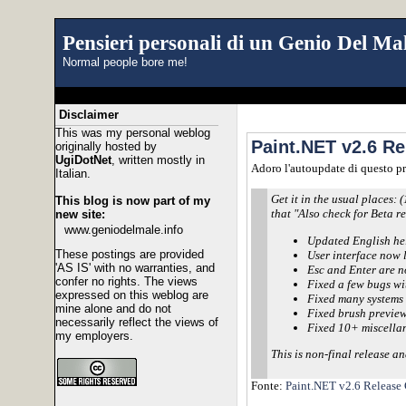
Pensieri personali di un Genio Del Mal
Normal people bore me!
Disclaimer
This was my personal weblog
Paint.NET v2.6 Re
originally hosted by
UgiDotNet
, written mostly in
Adoro l'autoupdate di questo p
Italian.
Get it in the usual places:
This blog is now part of my
that "Also check for Beta re
new site:
www.geniodelmale.info
Updated English hel
These postings are provided
User interface now 
'AS IS' with no warranties, and
Esc and Enter are n
confer no rights. The views
Fixed a few bugs wi
expressed on this weblog are
Fixed many systems 
mine alone and do not
Fixed brush preview
necessarily reflect the views of
Fixed 10+ miscella
my employers.
This is non-final release a
Fonte:
Paint.NET v2.6 Release 