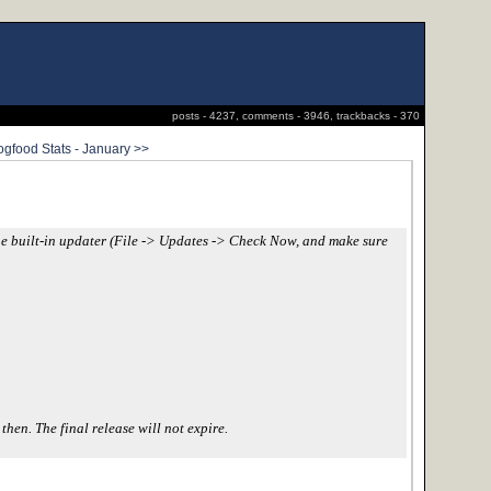
posts - 4237, comments - 3946, trackbacks - 370
gfood Stats - January >>
 the built-in updater (File -> Updates -> Check Now, and make sure
hen. The final release will not expire.