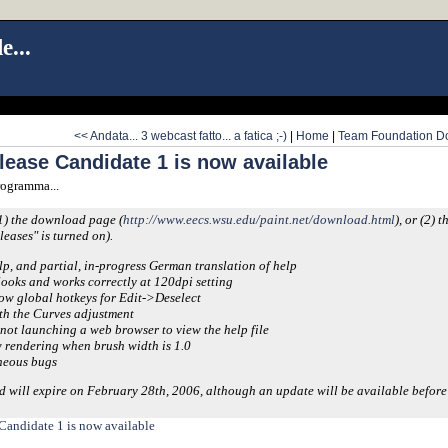
e...
<< Andata... 3 webcast fatto... a fatica ;-)
|
Home
|
Team Foundation Do
lease Candidate 1 is now available
rogramma...
 (1) the download page (
http://www.eecs.wsu.edu/paint.net/download.html
), or (2)
leases" is turned on).
p, and partial, in-progress German translation of help
looks and works correctly at 120dpi setting
ow global hotkeys for Edit->Deselect
th the Curves adjustment
not launching a web browser to view the help file
 rendering when brush width is 1.0
neous bugs
nd will expire on February 28th, 2006, although an update will be available before t
Candidate 1 is now available