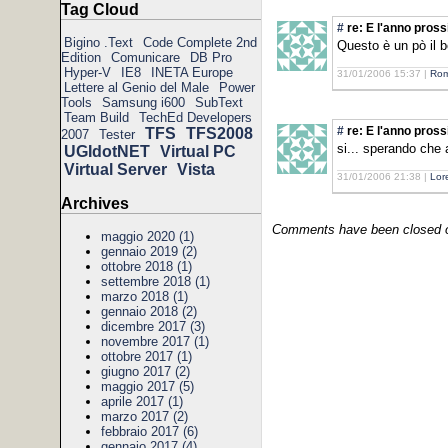
Tag Cloud
#
re: E l'anno pross
Bigino .Text
Code Complete 2nd
Questo è un pò il b
Edition
Comunicare
DB Pro
Hyper-V
IE8
INETA Europe
31/01/2006 15:37 |
Rom
Lettere al Genio del Male
Power
Tools
Samsung i600
SubText
Team Build
TechEd Developers
#
re: E l'anno pross
TFS
TFS2008
2007
Tester
si... sperando che a
UGIdotNET
Virtual PC
Virtual Server
Vista
31/01/2006 21:38 |
Lor
Archives
Comments have been closed on
maggio 2020 (1)
gennaio 2019 (2)
ottobre 2018 (1)
settembre 2018 (1)
marzo 2018 (1)
gennaio 2018 (2)
dicembre 2017 (3)
novembre 2017 (1)
ottobre 2017 (1)
giugno 2017 (2)
maggio 2017 (5)
aprile 2017 (1)
marzo 2017 (2)
febbraio 2017 (6)
gennaio 2017 (4)