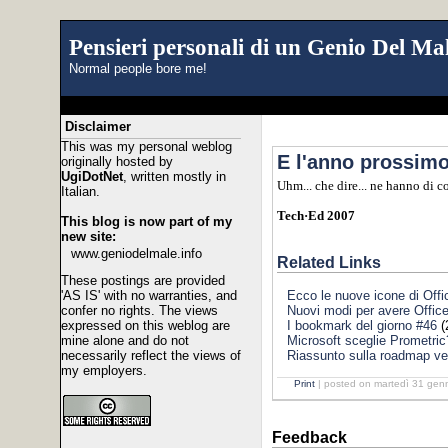
Pensieri personali di un Genio Del Mal
Normal people bore me!
Disclaimer
This was my personal weblog
E l'anno prossimo.
originally hosted by
UgiDotNet
, written mostly in
Uhm... che dire... ne hanno di c
Italian.
Tech·Ed 2007
This blog is now part of my
new site:
www.geniodelmale.info
Related Links
These postings are provided
'AS IS' with no warranties, and
Ecco le nuove icone di Off
confer no rights. The views
Nuovi modi per avere Offi
expressed on this weblog are
I bookmark del giorno #46
(
mine alone and do not
Microsoft sceglie Prometric
necessarily reflect the views of
Riassunto sulla roadmap ver
my employers.
Print
| posted on martedì 31 genn
Feedback