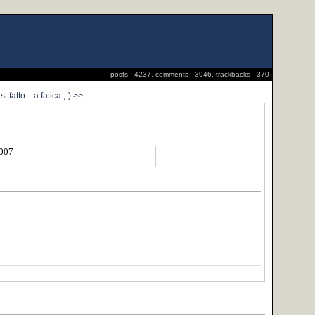
posts - 4237, comments - 3946, trackbacks - 370
 fatto... a fatica ;-) >>
2007