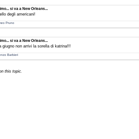
imo... si va a New Orleans...
ello degli americani!
eo Pruno
imo... si va a New Orleans...
 giugno non arrivi la sorella di katrina!!!
enzo Barbieri
 this topic.