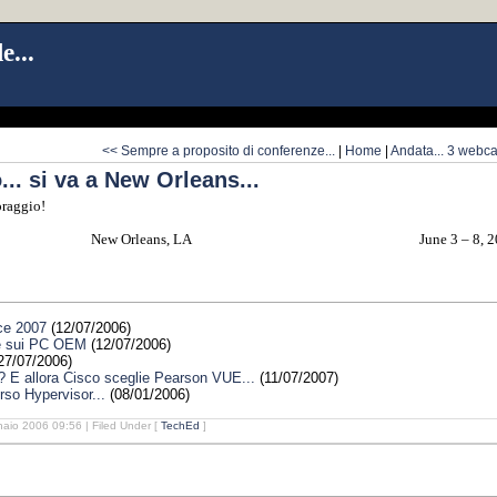
e...
<< Sempre a proposito di conferenze...
|
Home
|
Andata... 3 webcast
.. si va a New Orleans...
oraggio!
New Orleans, LA
June 3 – 8, 
ice 2007
(12/07/2006)
ce sui PC OEM
(12/07/2006)
27/07/2006)
? E allora Cisco sceglie Pearson VUE...
(11/07/2007)
so Hypervisor...
(08/01/2006)
aio 2006 09:56 | Filed Under [
TechEd
]