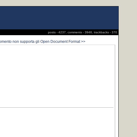
posts - 4237, comments - 3946, trackbacks - 370
 momento non supporta gli Open Document Format >>