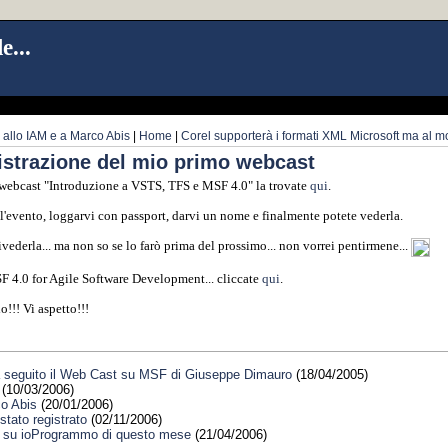
e...
 allo IAM e a Marco Abis
|
Home
|
Corel supporterà i formati XML Microsoft ma al
gistrazione del mio primo webcast
 webcast "Introduzione a VSTS, TFS e MSF 4.0" la trovate
qui
.
ll'evento, loggarvi con passport, darvi un nome e finalmente potete vederla.
ederla... ma non so se lo farò prima del prossimo... non vorrei pentirmene...
SF 4.0 for Agile Software Development... cliccate
qui
.
o!!! Vi aspetto!!!
a seguito il Web Cast su MSF di Giuseppe Dimauro
(18/04/2005)
(10/03/2006)
co Abis
(20/01/2006)
stato registrato
(02/11/2006)
 su ioProgrammo di questo mese
(21/04/2006)