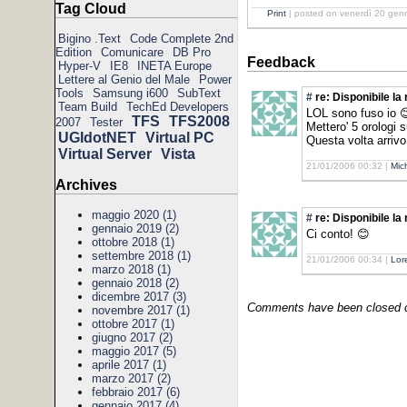
Tag Cloud
Print
| posted on venerdì 20 gen
Bigino .Text
Code Complete 2nd
Edition
Comunicare
DB Pro
Feedback
Hyper-V
IE8
INETA Europe
Lettere al Genio del Male
Power
Tools
Samsung i600
SubText
#
re: Disponibile l
Team Build
TechEd Developers
LOL sono fuso io 
TFS
TFS2008
2007
Tester
Mettero' 5 orologi 
UGIdotNET
Virtual PC
Questa volta arriv
Virtual Server
Vista
21/01/2006 00:32 |
Mic
Archives
maggio 2020 (1)
#
re: Disponibile l
gennaio 2019 (2)
Ci conto! 😊
ottobre 2018 (1)
settembre 2018 (1)
21/01/2006 00:34 |
Lor
marzo 2018 (1)
gennaio 2018 (2)
dicembre 2017 (3)
Comments have been closed on
novembre 2017 (1)
ottobre 2017 (1)
giugno 2017 (2)
maggio 2017 (5)
aprile 2017 (1)
marzo 2017 (2)
febbraio 2017 (6)
gennaio 2017 (4)