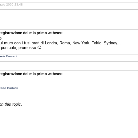
naio 2006 23:48 |
a registrazione del mio primo webcast

sul muro con i fusi orari di Londra, Roma, New York, Tokio, Sydney...
o puntuale, promesso 😜
hele Bersani
a registrazione del mio primo webcast
enzo Barbieri
 this topic.