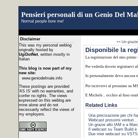
Pensieri personali di un Genio Del Mal
Normal people bore me!
Disclaimer
<< Un grazie
This was my personal weblog
Disponibile la re
originally hosted by
UgiDotNet
, written mostly in
La registrazione del mio primo
Italian.
Per vederla dovete registrarvi a
This blog is now part of my
new site:
Io personalmente devo ancora riv
www.geniodelmale.info
Per iscrivervi al prossimo su M
These postings are provided
'AS IS' with no warranties, and
E Michele... occhio al fuso orari
confer no rights. The views
expressed on this weblog are
Related Links
mine alone and do not
necessarily reflect the views of
my employers.
Una precisazione per chi h
Webcast prossimi venturi...
Un grazie allo IAM e a Mar
Il webcast su Team Build è 
Due miei webcast su VSTS