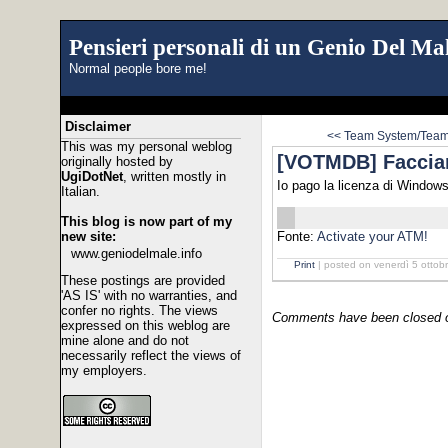
Pensieri personali di un Genio Del Mal
Normal people bore me!
Disclaimer
<< Team System/Team 
This was my personal weblog
[VOTMDB] Faccia
originally hosted by
UgiDotNet
, written mostly in
Io pago la licenza di Windows.
Italian.
This blog is now part of my
new site:
Fonte:
Activate your ATM!
www.geniodelmale.info
Print
| posted on venerdì 5 ottob
These postings are provided
'AS IS' with no warranties, and
confer no rights. The views
Comments have been closed on
expressed on this weblog are
mine alone and do not
necessarily reflect the views of
my employers.