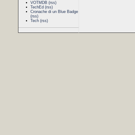
VOTMDB
(rss)
TechEd
(rss)
Cronache di un Blue Badge
(rss)
Tech
(rss)