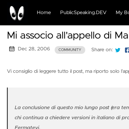
Home
PublicSpeaking.DEV
My B
🆕🆓
Mi associo all'appello di 
Beyo
Publi
Dec 28, 2006
Speak
Share on:
COMMUNITY
for G
Succi
Vi consiglio di leggere tutto il post, ma riporto solo l'ap
🆓 Pu
Speak
for G
Succi
La conclusione di questo mio lungo post (era te
🆓 A
chi continua a chiedere versioni in italiano di p
Moder
Fermatevi.