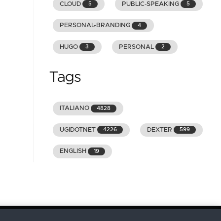
CLOUD
PUBLIC-SPEAKING
5
5
PERSONAL-BRANDING
4
HUGO
PERSONAL
3
2
Tags
ITALIANO
4828
UGIDOTNET
DEXTER
4226
599
ENGLISH
19