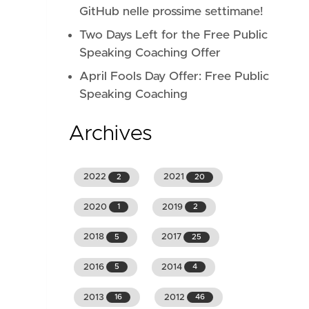
GitHub nelle prossime settimane!
Two Days Left for the Free Public
Speaking Coaching Offer
April Fools Day Offer: Free Public
Speaking Coaching
Archives
2022
2021
2
20
2020
2019
1
2
2018
2017
5
25
2016
2014
5
4
2013
2012
16
46