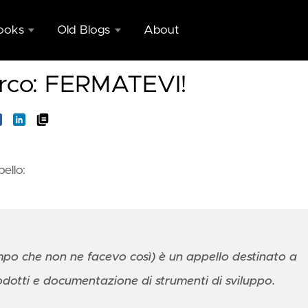
ooks
Old Blogs
About
Copy of
Marco: FERMATEVI!
nd
blogs.ugidotnet.org/geniodemale
c
Copy of
ing
GenioDelMale
eeks
on Dexter
nctly
Blog
pello:
blic
Engine
ing
eeks
nctly
mpo che non ne facevo così) è un appello destinato a
pp
rodotti e documentazione di strumenti di sviluppo.
nization