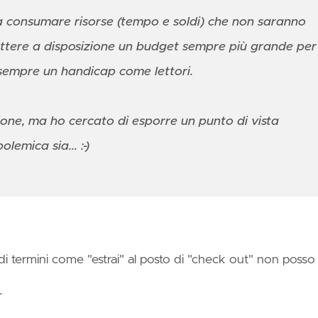
ure
nctly
 consumare risorse (tempo e soldi) che non saranno
ttere a disposizione un budget sempre più grande per
tering
empre un handicap come lettori.
e
rless
uting
one, ma ho cercato di esporre un punto di vista
emica sia... :-)
o di termini come "estrai" al posto di "check out" non posso