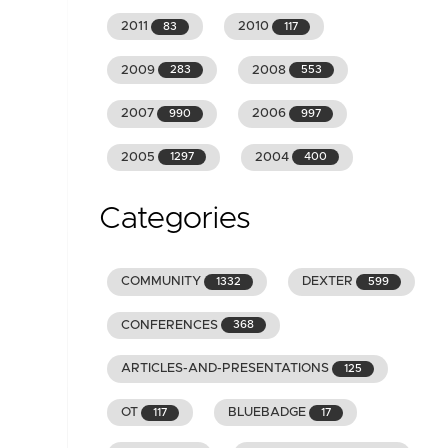
2011
2010
83
117
2009
2008
283
553
2007
2006
990
997
2005
2004
1297
400
Categories
COMMUNITY
DEXTER
1332
599
CONFERENCES
368
ARTICLES-AND-PRESENTATIONS
125
OT
BLUEBADGE
117
17