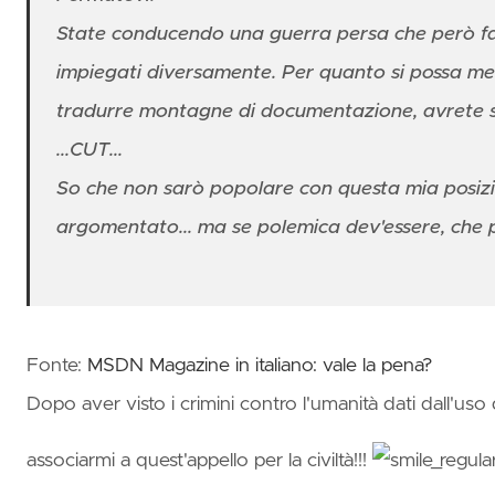
on Az
Succi
State conducendo una guerra persa che però fa
impiegati diversamente. Per quanto si possa me
👛Mas
tradurre montagne di documentazione, avrete s
Azur
Serve
...CUT...
Comp
So che non sarò popolare con questa mia posizi
argomentato... ma se polemica dev'essere, che pol
Fonte:
MSDN Magazine in italiano: vale la pena?
Dopo aver visto i crimini contro l'umanità dati dall'us
associarmi a quest'appello per la civiltà!!!