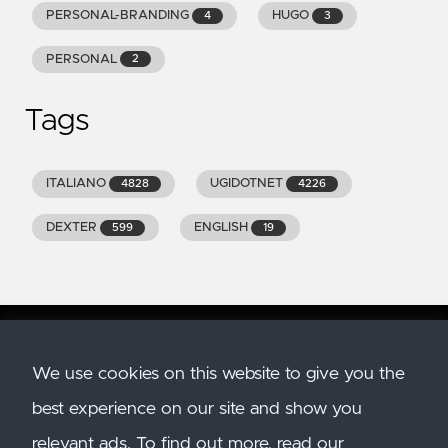
PERSONAL-BRANDING
HUGO
4
3
PERSONAL
2
Tags
ITALIANO
UGIDOTNET
4828
4226
DEXTER
ENGLISH
599
19
We use cookies on this website to give you the
Copyright
2026
GENIODELMALE.INFO. All Rights
best experience on our site and show you
Reserved. All trademarks and images belong to
their respective owners.
relevant ads. To find out more, read our