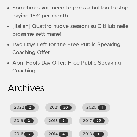
Sometimes you need to press a button to stop
paying 15€ per month...
[Italian] Quattro nuove sessioni su GitHub nelle
prossime settimane!
Two Days Left for the Free Public Speaking
Coaching Offer
April Fools Day Offer: Free Public Speaking
Coaching
Archives
2022
2021
2020
2
20
1
2019
2018
2017
2
5
25
2016
2014
2013
5
4
16