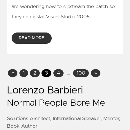
are wondering how to slipstream the patch so
they can install Visual Studio 2005 …
READ MORE
«
1
2
3
4
…
100
»
Lorenzo Barbieri
Normal People Bore Me
Solutions Architect, International Speaker, Mentor,
Book Author.