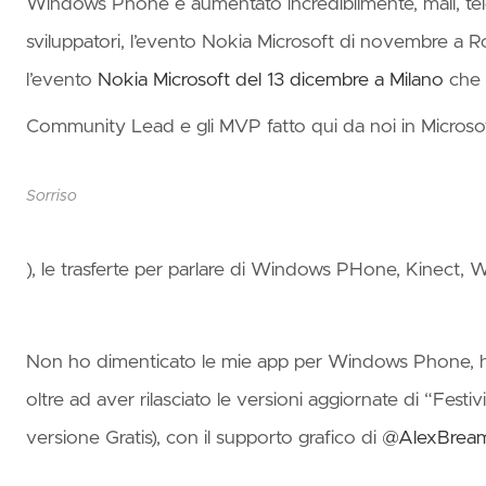
on Az
Windows Phone è aumentato incredibilmente, mail, telef
Succi
sviluppatori, l’evento Nokia Microsoft di novembre a R
l’evento
Nokia Microsoft del 13 dicembre a Milano
che s
👛Mas
Azur
Community Lead e gli MVP fatto qui da noi in Microsoft
Serve
Comp
Sorriso
), le trasferte per parlare di Windows PHone, Kinect, 
Non ho dimenticato le mie app per Windows Phone, ho
oltre ad aver rilasciato le versioni aggiornate di “Festivi
versione Gratis), con il supporto grafico di
@AlexBrea