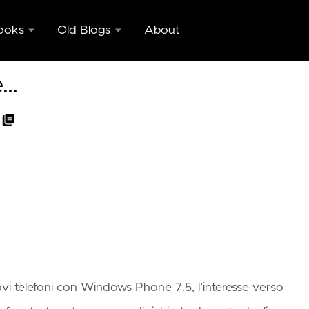
ooks
Old Blogs
About
Copy of
e…
nd
blogs.ugidotnet.org/geniodemale
c
Copy of
ing
GenioDelMale
eeks
on Dexter
nctly
Blog
blic
Engine
ing
eeks
nctly
pp
 nuovi telefoni con Windows Phone 7.5, l’interesse verso
nization