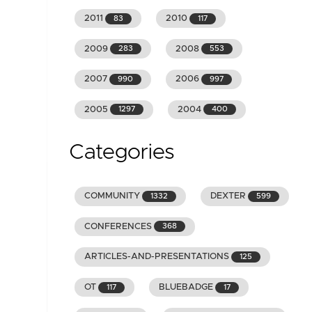
2011
2010
83
117
2009
2008
283
553
2007
2006
990
997
2005
2004
1297
400
Categories
COMMUNITY
DEXTER
1332
599
CONFERENCES
368
ARTICLES-AND-PRESENTATIONS
125
OT
BLUEBADGE
117
17