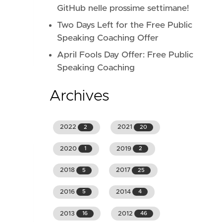
GitHub nelle prossime settimane!
Two Days Left for the Free Public
Speaking Coaching Offer
April Fools Day Offer: Free Public
Speaking Coaching
Archives
2022
2021
2
20
2020
2019
1
2
2018
2017
5
25
2016
2014
5
4
2013
2012
16
46