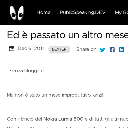
Home
PublicSpeaking.DEV
My B
🆕🆓
Ed è passato un altro mes
Beyo
Publi
Dec 6, 2011
Speak
Share on:
DEXTER
for G
Succi
…senza bloggare…
🆓 Pu
Speak
for G
Ma non è stato un mese improduttivo, anzi!
Succi
🆓 A
Con il lancio del
Nokia Lumia 800
e di tutti gli altri
Moder