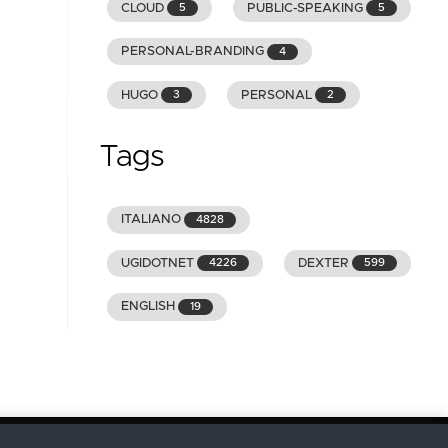
CLOUD
PUBLIC-SPEAKING
5
5
PERSONAL-BRANDING
4
HUGO
PERSONAL
3
2
Tags
ITALIANO
4828
UGIDOTNET
DEXTER
4226
599
ENGLISH
19