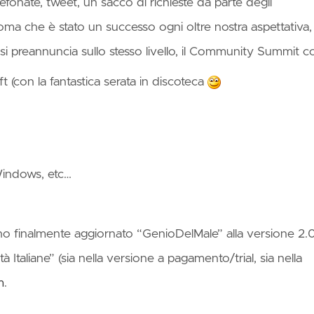
ure
onate, tweet, un sacco di richieste da parte degli
nctly
oma che è stato un successo ogni oltre nostra aspettativa,
i preannuncia sullo stesso livello, il Community Summit co
tering
e
 (con la fantastica serata in discoteca
rless
uting
Windows, etc…
 finalmente aggiornato “GenioDelMale” alla versione 2.0
tà Italiane” (sia nella versione a pagamento/trial, sia nella
m
.